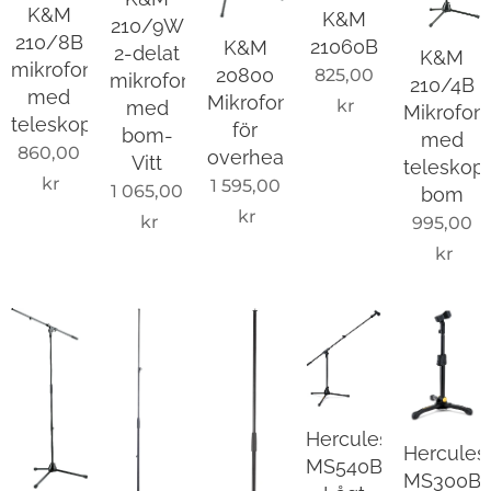
K&M
K&M
210/9W
210/8B
21060B
K&M
2-delat
K&M
mikrofonstativ
20800
825,00
mikrofonstativ
210/4B
med
Mikrofonställ
kr
med
Mikrofons
teleskopbom
för
bom-
med
860,00
overheadmikrofon
Vitt
teleskop
kr
1 595,00
1 065,00
bom
kr
kr
995,00
kr
Hercules
Hercules
MS540B
MS300B