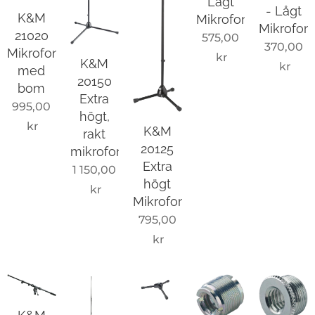
Lågt
- Lågt
K&M
Mikrofonstativ
Mikrofons
21020
575,00
370,00
Mikrofonställ
kr
K&M
kr
med
20150
bom
Extra
995,00
högt,
kr
K&M
rakt
20125
mikrofonstativ
Extra
1 150,00
högt
kr
Mikrofonstativ
795,00
kr