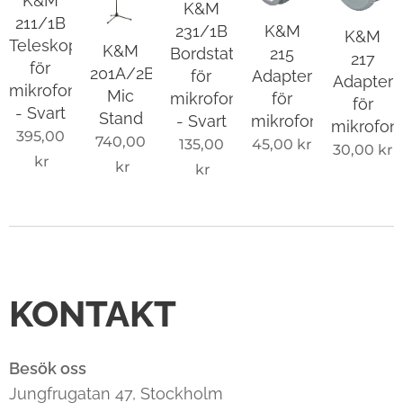
K&M
K&M
211/1B
K&M
231/1B
K&M
Teleskopbom
K&M
215
Bordstativ
217
för
201A/2B
Adapter
för
Adapter
mikrofonstativ
Mic
för
mikrofon
för
- Svart
Stand
mikrofonhållare
- Svart
mikrofon
395,00
740,00
45,00
kr
135,00
30,00
kr
kr
kr
kr
KONTAKT
Besök oss
Jungfrugatan 47, Stockholm