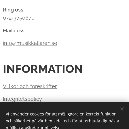
Ring oss
072-3750670
Maila oss
info@musikkallaren.se
INFORMATION
Villkor och föreskrifter
Integritetspolicy
Vad tycker du om oss? Lämna en recension
Vi använder cookies för att möjliggöra en korrekt funktion
och säkerhet på vår hemsida, och för att erbjuda dig bästa
möjliga användarupplevelse.