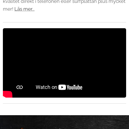
kvalitet direkt i telefonen eller surfplattan plus mycket
mer!
Läs mer...