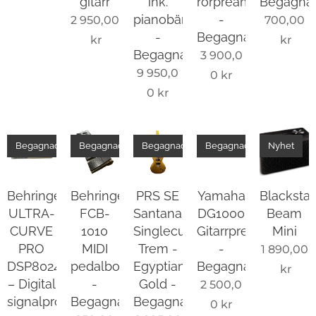
gitarr
ink.
rörpreamp
Begagna
pianobänk
-
2 950,00
700,00
-
Begagnad
kr
kr
Begagnad
3 900,0
9 950,0
0
kr
0
kr
Begagnad
Begagnad
Begagnad
Begagnad
Nyhet
Behringer
Behringer
PRS SE
Yamaha
Blackstar
ULTRA-
FCB-
Santana
DG1000
Beam
CURVE
1010
Singlecut
Gitarrpreamp
Mini
PRO
MIDI
Trem -
-
1 890,00
DSP8024
pedalbord
Egyptian
Begagnad
kr
– Digital
-
Gold -
2 500,0
signalprocessor
Begagnad
Begagnad
0
kr