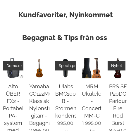
Kundfavoriter, Nyinkommet
Begagnat & Tips från oss
Demo.ex
Specialpris
Nyhet
Alto
Yamaha
JJlabs
MRM
PRS SE
ÜBER
CG122MC
BMC1000-
Ukulele
P20DG
FX2 -
Klassisk
B -
-
Parlour
Portabelt
Nylonsträngad
Stormembrans
Concert
Fire
PA-
gitarr -
kondensatormikrofon
MM-C
Red
system
Begagnad
Burst
995,00
1 995,00
med
2 895,00
8 450,0