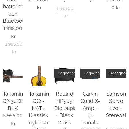
kr
kr
batteridrift
kr
0
kr
1 695,00
och
kr
Bluetooth
1 995,00
kr
2 995,00
kr
Begagnad
Begagnad
Begagnad
Takamine
Takamine
Roland
Carvin
Samson
GN30CE-
GC1-
HP505
Quad X-
Servo
BLK
NAT -
Digitalpiano
Amp -
170 -
Klassisk
- Black
4-
Stereosl
5 995,00
nylonsträngad
Gloss
kanals
-
kr