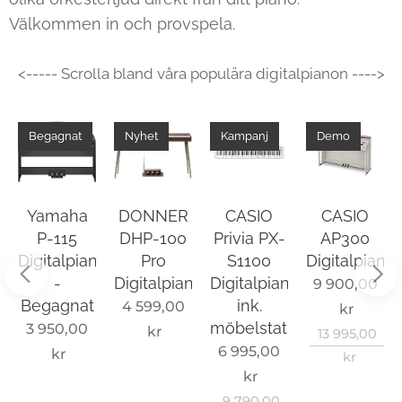
Välkommen in och provspela.
<----- Scrolla bland våra populära digitalpianon ---->
Begagnat
Nyhet
Kampanj
Demo
Yamaha
DONNER
CASIO
CASIO
P-115
DHP-100
Privia PX-
AP300
no
Digitalpiano
Pro
S1100
Digitalpiano
-
Digitalpiano
Digitalpiano
9 900,00
Begagnat
ink.
4 599,00
kr
k
möbelstativ
3 950,00
kr
13 995,00
6 995,00
kr
kr
kr
9 790,00