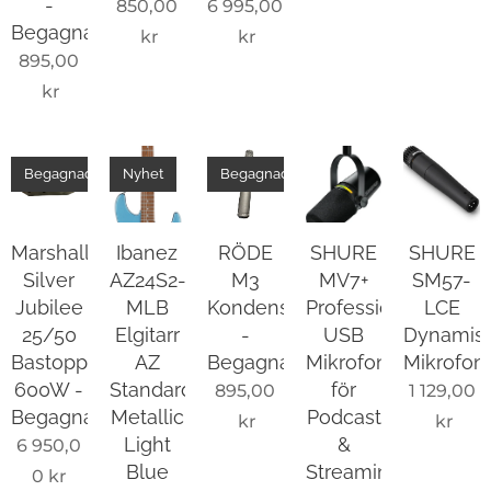
-
850,00
6 995,00
Begagnad
kr
kr
895,00
kr
Begagnad
Nyhet
Begagnad
Marshall
Ibanez
RÖDE
SHURE
SHURE
Silver
AZ24S2-
M3
MV7+
SM57-
Jubilee
MLB
Kondensatormikrofon
Professionell
LCE
25/50
Elgitarr
-
USB
Dynamis
Bastopp
AZ
Begagnad
Mikrofon
Mikrofon
600W -
Standard,
för
895,00
1 129,00
Begagnad
Metallic
Podcast
kr
kr
Light
&
6 950,0
Blue
Streaming
0
kr