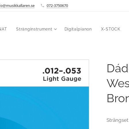
fo@musikkallaren.se
072-3750670
NAT
Stränginstrument
Digitalpianon
X-STOCK
Dád
Wes
Bro
Strängset