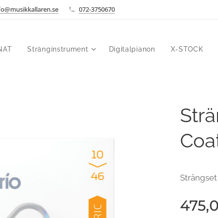
fo@musikkallaren.se
072-3750670
NAT
Stränginstrument
Digitalpianon
X-STOCK
Strä
Coa
Strängset
475,