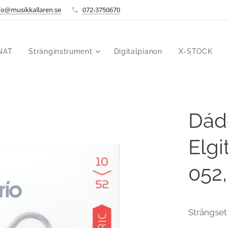
fo@musikkallaren.se
072-3750670
NAT
Stränginstrument
Digitalpianon
X-STOCK
Dád
Elgi
052
Strängset