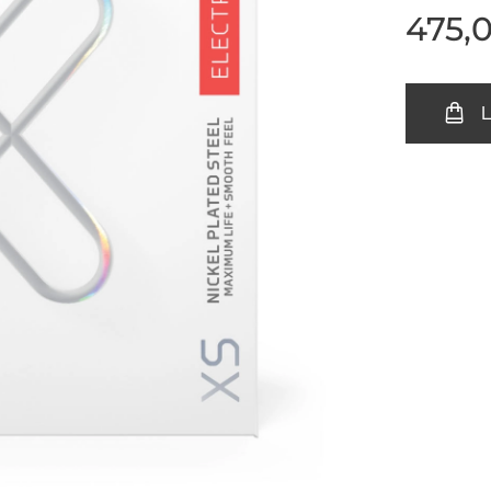
475,
L