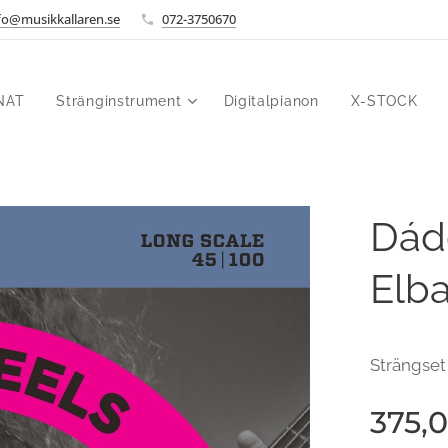
fo@musikkallaren.se
072-3750670
NAT
Stränginstrument
Digitalpianon
X-STOCK
Dád
Elba
Strängset
375,