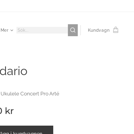
Mer
Kundvagn
dario
 Ukulele Concert Pro Arté
0
kr
ägg i kundvagnen