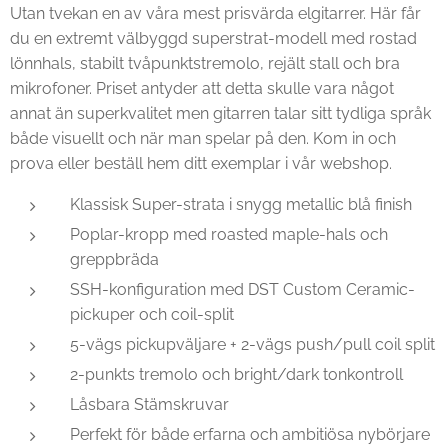
Utan tvekan en av våra mest prisvärda elgitarrer. Här får
du en extremt välbyggd superstrat-modell med rostad
lönnhals, stabilt tvåpunktstremolo, rejält stall och bra
mikrofoner. Priset antyder att detta skulle vara något
annat än superkvalitet men gitarren talar sitt tydliga språk
både visuellt och när man spelar på den. Kom in och
prova eller beställ hem ditt exemplar i vår webshop.
Klassisk Super-strata i snygg metallic blå finish
Poplar-kropp med roasted maple-hals och
greppbräda
SSH-konfiguration med DST Custom Ceramic-
pickuper och coil-split
5-vägs pickupväljare + 2-vägs push/pull coil split
2-punkts tremolo och bright/dark tonkontroll
Låsbara Stämskruvar
Perfekt för både erfarna och ambitiösa nybörjare