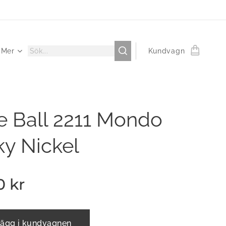
Mer
Kundvagn
e Ball 2211 Mondo
ky Nickel
0
kr
ägg i kundvagnen