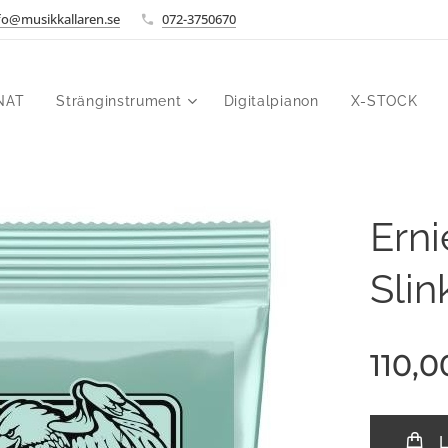
fo@musikkallaren.se
072-3750670
NAT
Stränginstrument
Digitalpianon
X-STOCK
Erni
Slin
110,0
L