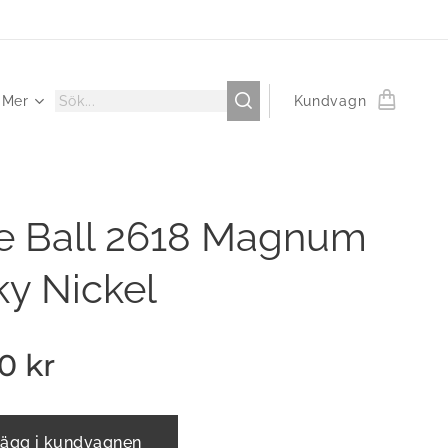
Mer
Kundvagn
ie Ball 2618 Magnum
ky Nickel
00
kr
ägg i kundvagnen