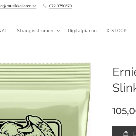
fo@musikkallaren.se
072-3750670
NAT
Stränginstrument
Digitalpianon
X-STOCK
Ern
Slin
105,
L