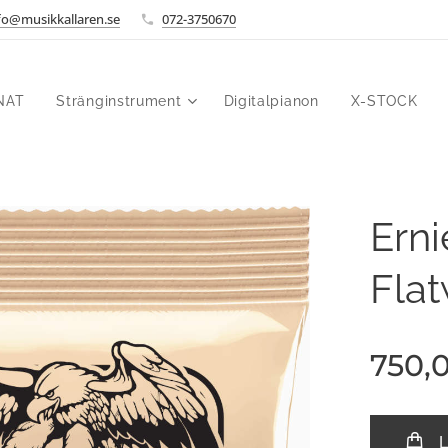
fo@musikkallaren.se
072-3750670
NAT
Stränginstrument
Digitalpianon
X-STOCK
Erni
Fla
750,
L