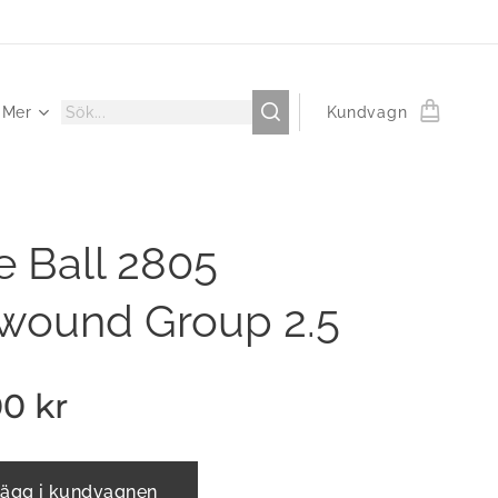
Mer
Kundvagn
e Ball 2805
twound Group 2.5
00
kr
ägg i kundvagnen