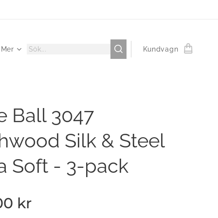
Mer
Kundvagn
e Ball 3047
hwood Silk & Steel
a Soft - 3-pack
00
kr