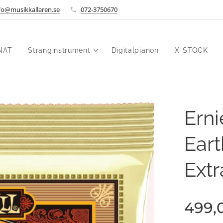
fo@musikkallaren.se
072-3750670
NAT
Stränginstrument
Digitalpianon
X-STOCK
Erni
Eart
Extr
499,