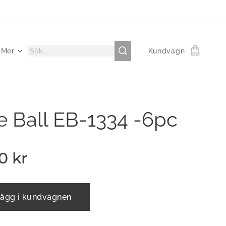
Mer
Kundvagn
e Ball EB-1334 -6pc
00
kr
ägg i kundvagnen