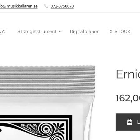
fo@musikkallaren.se
072-3750670
NAT
Stränginstrument
Digitalpianon
X-STOCK
Erni
162,
L