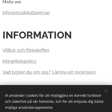
Maila oss
info@musikkallaren.se
INFORMATION
Villkor och föreskrifter
Integritetspolicy
Vad tycker du om oss? Lämna en recension
Jungfrugatan 47, 11444 Stockholm - Org.Nr:
559491-5497
Vi använder cookies för att möjliggöra en korrekt funktion
och säkerhet på vår hemsida, och för att erbjuda dig bästa
Cookies
möjliga användarupplevelse.