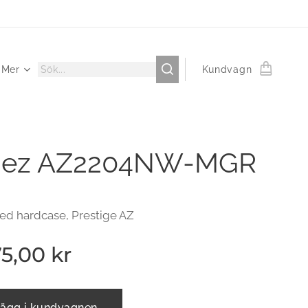
Mer
Kundvagn
nez AZ2204NW-MGR
med hardcase, Prestige AZ
75,00
kr
ägg i kundvagnen