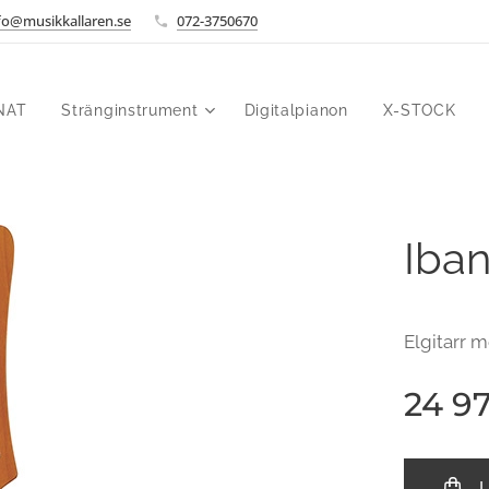
fo@musikkallaren.se
072-3750670
NAT
Stränginstrument
Digitalpianon
X-STOCK
Iba
Elgitarr 
24 9
L