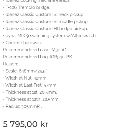
• Ibanez Locking machine-heads.
• T-106 Tremolo bridge.
• Ibanez Classic Custom (S) neck pickup.
• Ibanez Classic Custom (S) middle pickup
• Ibanez Classic Custom (H) bridge pickup.
• dyna-MIX 9 switching system w/Alter switch.
• Chrome hardware.
Rekommenderad case: M300C.
Rekommenderad bag: IGB540-BK
Halsen:
• Scale: 648mm/25,5".
• Width at Nut: 42mm.
• Width at Last Fret: 57mm.
• Thickness at 1st: 20.5mm.
• Thickness at 12th: 22.5mm.
• Radius: 305mmR .
5 795,00
kr