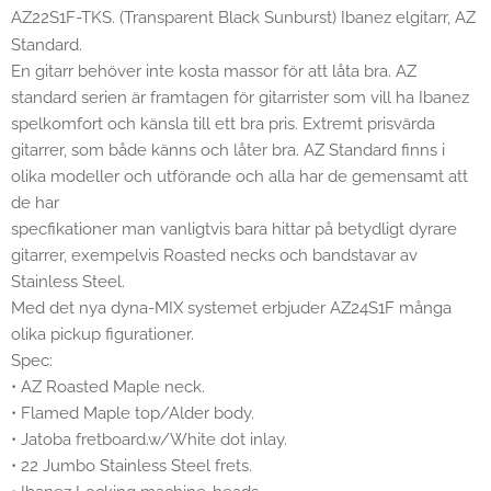
AZ22S1F-TKS. (Transparent Black Sunburst) Ibanez elgitarr, AZ
Standard.
En gitarr behöver inte kosta massor för att låta bra. AZ
standard serien är framtagen för gitarrister som vill ha Ibanez
spelkomfort och känsla till ett bra pris. Extremt prisvärda
gitarrer, som både känns och låter bra. AZ Standard finns i
olika modeller och utförande och alla har de gemensamt att
de har
specfikationer man vanligtvis bara hittar på betydligt dyrare
gitarrer, exempelvis Roasted necks och bandstavar av
Stainless Steel.
Med det nya dyna-MIX systemet erbjuder AZ24S1F många
olika pickup figurationer.
Spec:
• AZ Roasted Maple neck.
• Flamed Maple top/Alder body.
• Jatoba fretboard.w/White dot inlay.
• 22 Jumbo Stainless Steel frets.