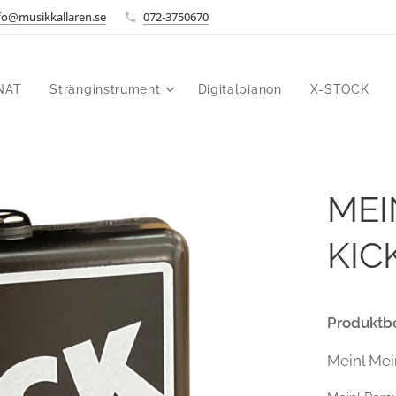
fo@musikkallaren.se
072-3750670
NAT
Stränginstrument
Digitalpianon
X-STOCK
MEI
KIC
Produktbe
Meinl Mei