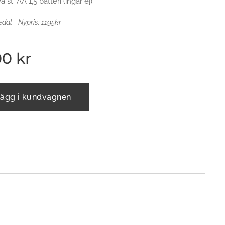
å st. AA 1,5 batteri (ingår ej).
al - Nypris: 1195kr
00
kr
ägg i kundvagnen