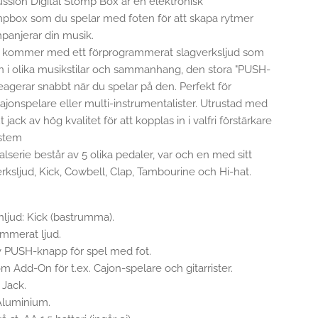
ssion Digital Stomp Box är en elektronisk
pbox som du spelar med foten för att skapa rytmer
anjerar din musik.
l kommer med ett förprogrammerat slagverksljud som
in i olika musikstilar och sammanhang, den stora "PUSH-
agerar snabbt när du spelar på den. Perfekt för
, cajonspelare eller multi-instrumentalister. Utrustad med
 jack av hög kvalitet för att kopplas in i valfri förstärkare
ystem
serie består av 5 olika pedaler, var och en med sitt
rksljud, Kick, Cowbell, Clap, Tambourine och Hi-hat.
nljud: Kick (bastrumma).
ammerat ljud.
v PUSH-knapp för spel med fot.
om Add-On för t.ex. Cajon-spelare och gitarrister.
 Jack.
 Aluminium.