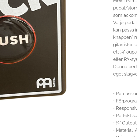
Meinl Percu
pedal/stom
som ackomp
Varje peda
kan passa 
knappen" re
gitarrister
ett ¼" ouput
eller PA-s
Denna pedal
eget slagve
• Percussio
• Förprogr
• Responsi
• Perfekt s
• ¼" Output
• Material: