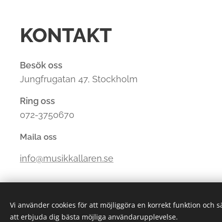
KONTAKT
Besök oss
Jungfrugatan 47, Stockholm
Ring oss
072-3750670
Maila oss
info@musikkallaren.se
Vi använder cookies för att möjliggöra en korrekt funktion och 
att erbjuda dig bästa möjliga användarupplevelse.