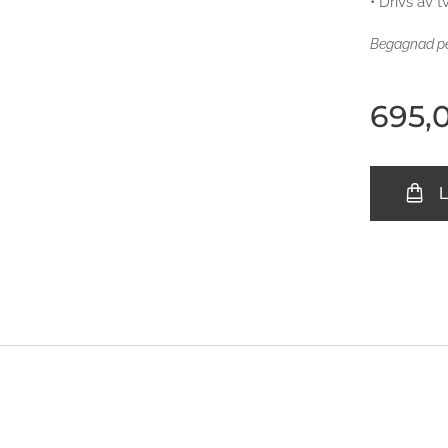
• Drivs av tv
Begagnad ped
695,
L