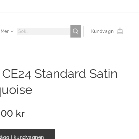
Mer
Kundvagn
 CE24 Standard Satin
quoise
,00
kr
ägg i kundvagnen