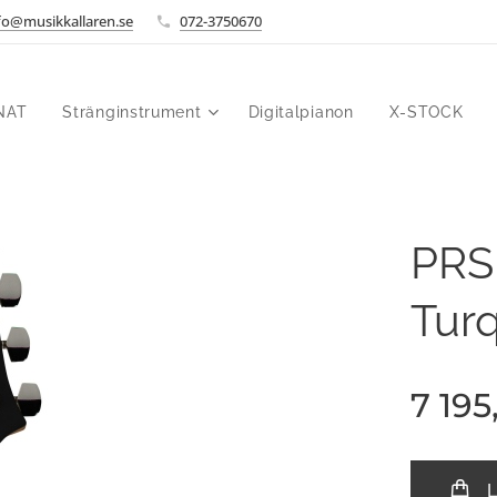
fo@musikkallaren.se
072-3750670
NAT
Stränginstrument
Digitalpianon
X-STOCK
PRS
Tur
7 195
L