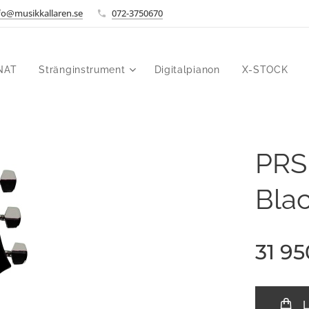
fo@musikkallaren.se
072-3750670
NAT
Stränginstrument
Digitalpianon
X-STOCK
PRS
Bla
31 95
L