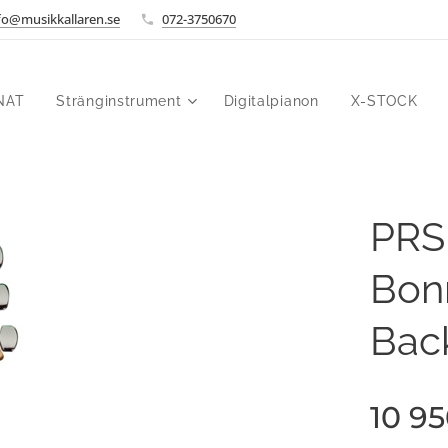
fo@musikkallaren.se
072-3750670
NAT
Stränginstrument
Digitalpianon
X-STOCK
PRS
Bonn
Bac
10 9