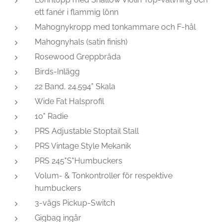
ett fanér i flammig lönn
Mahognykropp med tonkammare och F-hål
Mahognyhals (satin finish)
Rosewood Greppbräda
Birds-Inlägg
22 Band, 24.594" Skala
Wide Fat Halsprofil
10" Radie
PRS Adjustable Stoptail Stall
PRS Vintage Style Mekanik
PRS 245"S"Humbuckers
Volum- & Tonkontroller för respektive
humbuckers
3-vägs Pickup-Switch
Gigbag ingår