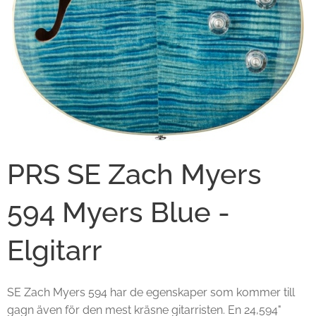
PRS SE Zach Myers
594 Myers Blue -
Elgitarr
SE Zach Myers 594 har de egenskaper som kommer till
gagn även för den mest kräsne gitarristen. En 24,594"