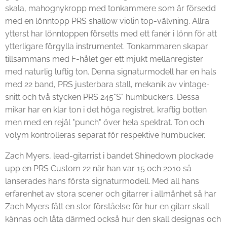
skala, mahognykropp med tonkammere som är försedd
med en lönntopp PRS shallow violin top-välvning. Allra
ytterst har lönntoppen försetts med ett fanér i lönn för att
ytterligare förgylla instrumentet. Tonkammaren skapar
tillsammans med F-hålet ger ett mjukt mellanregister
med naturlig luftig ton. Denna signaturmodell har en hals
med 22 band, PRS justerbara stall, mekanik av vintage-
snitt och två stycken PRS 245"S" humbuckers. Dessa
mikar har en klar ton i det höga registret, kraftig botten
men med en rejäl "punch" över hela spektrat. Ton och
volym kontrolleras separat för respektive humbucker.
Zach Myers, lead-gitarrist i bandet Shinedown plockade
upp en PRS Custom 22 när han var 15 och 2010 så
lanserades hans första signaturmodell. Med all hans
erfarenhet av stora scener och gitarrer i allmänhet så har
Zach Myers fått en stor förståelse för hur en gitarr skall
kännas och låta därmed också hur den skall designas och