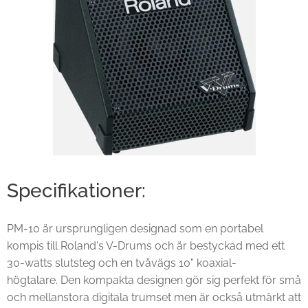
Specifikationer:
PM-10 är ursprungligen designad som en portabel
kompis till Roland's V-Drums och är bestyckad med ett
30-watts slutsteg och en tvåvägs 10" koaxial-
högtalare. Den kompakta designen gör sig perfekt för små
och mellanstora digitala trumset men är också utmärkt att