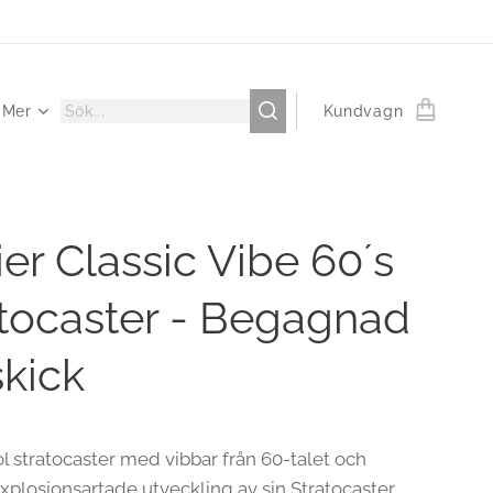
Mer
Kundvagn
er Classic Vibe 60´s
atocaster - Begagnad
skick
l stratocaster med vibbar från 60-talet och
xplosionsartade utveckling av sin Stratocaster