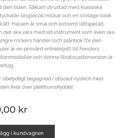
d den tiden. Såklart utrustad med klassiska
tyckade singlecoil mickar och en Vintage-look
rätt. Halsen är smal och extremt lättspelad,
m det ska vara med ett instrument som även ska
 yngre rockers händer (och plånbok för den
uier är en prisvärd entrébiljett till Fenders
gitarrmodeller och denna Stratocasterversion är
antag.
är obetydligt begagnad i absolut nyskick med
sten kvar över plektrumskyddet.
0,00
kr
ägg i kundvagnen