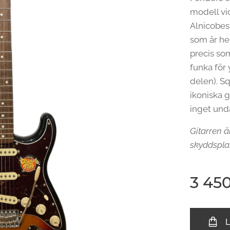
modell vi
Alnicobes
som är hel
precis so
funka för
delen). Sq
ikoniska 
inget und
Gitarren 
skyddspla
3 45
L