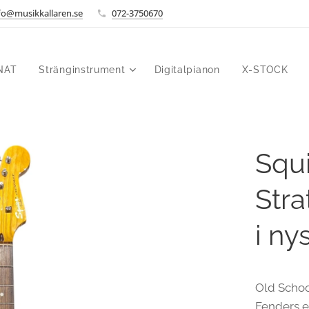
fo@musikkallaren.se
072-3750670
NAT
Stränginstrument
Digitalpianon
X-STOCK
Squi
Str
i ny
Old Schoo
Fenders e