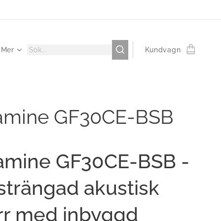
Mer
Kundvagn
amine GF30CE-BSB
amine GF30CE-BSB -
strängad akustisk
arr med inbyggd