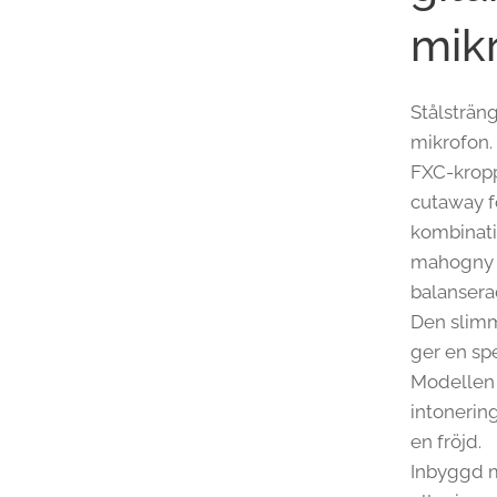
mik
Stålsträn
mikrofon.
FXC-kropp
cutaway f
kombinati
mahogny m
balansera
Den slim
ger en sp
Modellen 
intonering
en fröjd.
Inbyggd m