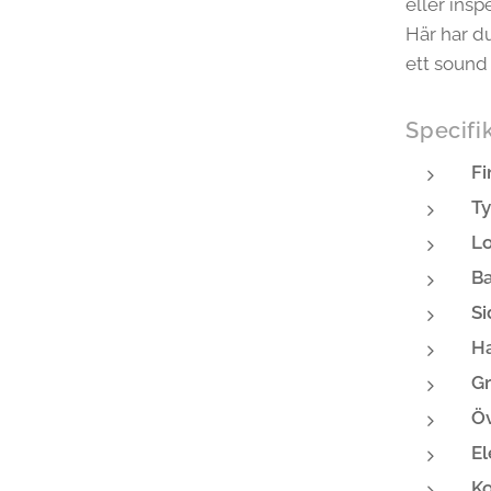
eller insp
Här har d
ett sound 
Specifi
Fi
Ty
Lo
Ba
Si
Ha
G
Öv
El
Ko