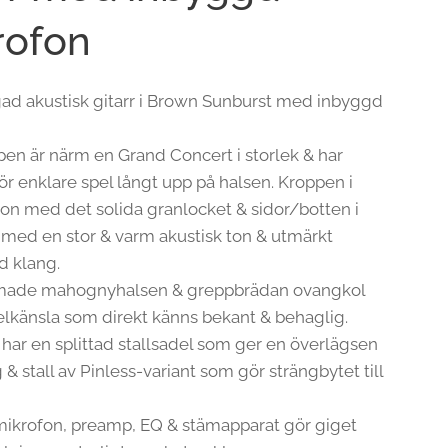
rofon
gad akustisk gitarr i Brown Sunburst med inbyggd
en är närm en Grand Concert i storlek & har
ör enklare spel långt upp på halsen. Kroppen i
on med det solida granlocket & sidor/botten i
ed en stor & varm akustisk ton & utmärkt
d klang.
made mahognyhalsen & greppbrädan ovangkol
elkänsla som direkt känns bekant & behaglig.
har en splittad stallsadel som ger en överlägsen
 & stall av Pinless-variant som gör strängbytet till
ikrofon, preamp, EQ & stämapparat gör giget