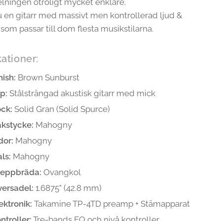
elningen otroligt mycket enklare.
u en gitarr med massivt men kontrollerad ljud &
som passar till dom flesta musikstilarna.
kationer:
nish:
Brown Sunburst
p:
Stålsträngad akustisk gitarr med mick
ck:
Solid Gran (Solid Spurce)
kstycke:
Mahogny
dor:
Mahogny
ls:
Mahogny
reppbräda:
Ovangkol
ersadel:
1.6875" (42.8 mm)
ektronik:
Takamine TP-4TD preamp + Stämapparat
ntroller:
Tre-bands EQ och nivå kontroller