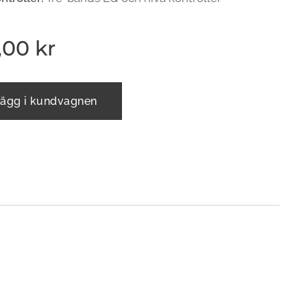
,00
kr
ägg i kundvagnen