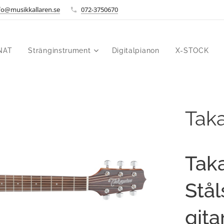
fo@musikkallaren.se
072-3750670
NAT
Stränginstrument
Digitalpianon
X-STOCK
Tak
Tak
Stål
git